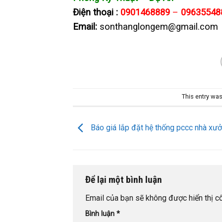
Điện thoại :
0901468889
–
09635548
Email:
sonthanglongem@gmail.com
This entry wa
Báo giá lắp đặt hệ thống pccc nhà xư
Để lại một bình luận
Email của bạn sẽ không được hiển thị cô
Bình luận
*