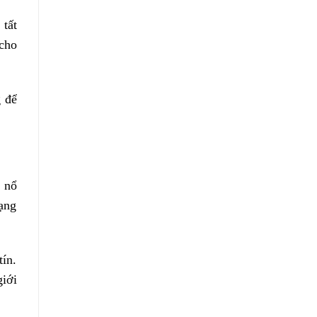
tất
cho
g để
y nổ
rạng
tín.
iới