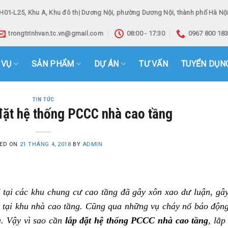
H01-L25, Khu A, Khu đô thị Dương Nội, phường Dương Nội, thành phố Hà Nội
trongtrinhvan.tc.vn@gmail.com
08:00 - 17:30
0967 800 18
 VỤ
SẢN PHẨM
DỰ ÁN
TƯ VẤN
TUYỂN DỤN
TIN TỨC
 đặt hệ thống PCCC nhà cao tầng
ED ON
21 THÁNG 4, 2018
BY
ADMIN
ổ tại các khu chung cư cao tầng đã gây xôn xao dư luận, gâ
 tại khu nhà cao tầng. Cũng qua những vụ cháy nổ báo động
. Vậy vì sao cần
lắp đặt hệ thống PCCC nhà cao tầng
, lắp