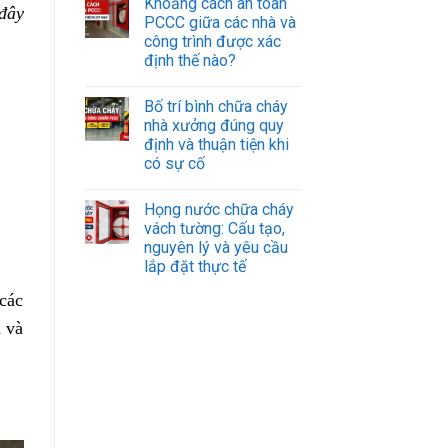
Khoảng cách an toàn
đây
PCCC giữa các nhà và
công trình được xác
định thế nào?
Bố trí bình chữa cháy
nhà xưởng đúng quy
định và thuận tiện khi
có sự cố
Họng nước chữa cháy
vách tường: Cấu tạo,
nguyên lý và yêu cầu
lắp đặt thực tế
 các
h và