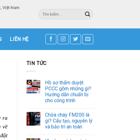
, Việt Nam
Tìm
kiếm:
3
G
LIÊN HỆ
TIN TỨC
Hồ sơ thẩm duyệt
PCCC gồm những gì?
Hướng dẫn chuẩn bị
cho công trình
Chữa cháy FM200 là
y ra
gì? Cấu tạo, nguyên lý
 về
và bảo trì an toàn
 đặt