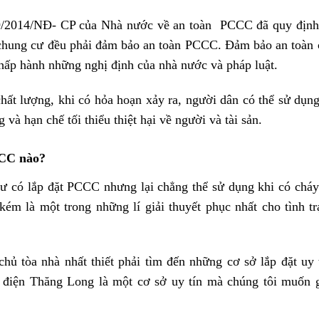
9/2014/NĐ- CP của Nhà nước về an toàn PCCC đã quy định 
 chung cư đều phải đảm bảo an toàn PCCC. Đảm bảo an toàn 
hấp hành những nghị định của nhà nước và pháp luật.
hất lượng, khi có hỏa hoạn xảy ra, người dân có thể sử dụn
 và hạn chế tối thiểu thiệt hại về người và tài sản.
CCC nào?
 cư có lắp đặt PCCC nhưng lại chẳng thể sử dụng khi có chá
ém là một trong những lí giải thuyết phục nhất cho tình t
ủ tòa nhà nhất thiết phải tìm đến những cơ sở lắp đặt uy 
iện Thăng Long là một cơ sở uy tín mà chúng tôi muốn g