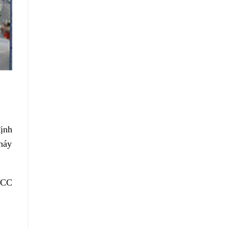
định
háy
PCCC