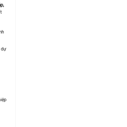
áp,
t
nh
i dự
hiệp