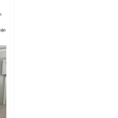
h
iện