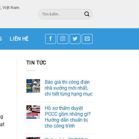
, Việt Nam
Tìm
kiếm:
3
G
LIÊN HỆ
TIN TỨC
Báo giá thi công điện
nhà xưởng mới nhất,
chi tiết từng hạng mục
Hồ sơ thẩm duyệt
PCCC gồm những gì?
ng
Hướng dẫn chuẩn bị
đạt
cho công trình