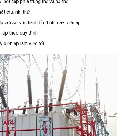
i nối cáp phía trung thế và hạ thế.
ất thứ, nhị thứ.
p với sự vận hành ổn định máy biến áp.
n áp theo quy định
 biến áp làm việc tốt.