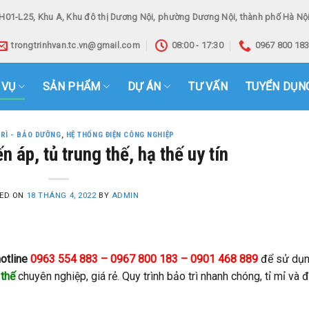
H01-L25, Khu A, Khu đô thị Dương Nội, phường Dương Nội, thành phố Hà Nội
trongtrinhvan.tc.vn@gmail.com
08:00 - 17:30
0967 800 18
 VỤ
SẢN PHẨM
DỰ ÁN
TƯ VẤN
TUYỂN DỤN
RÌ - BẢO DƯỠNG
,
HỆ THỐNG ĐIỆN CÔNG NGHIỆP
n áp, tủ trung thế, hạ thế uy tín
ED ON
18 THÁNG 4, 2022
BY
ADMIN
hotline
0963 554 883 – 0967 800 183 – 0901 468 889
để sử dụ
 thế
chuyên nghiệp, giá rẻ. Quy trình bảo trì nhanh chóng, tỉ mỉ và 