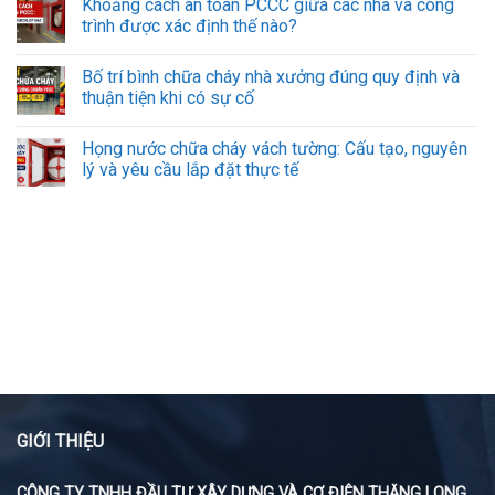
Khoảng cách an toàn PCCC giữa các nhà và công
trình được xác định thế nào?
Bố trí bình chữa cháy nhà xưởng đúng quy định và
thuận tiện khi có sự cố
Họng nước chữa cháy vách tường: Cấu tạo, nguyên
lý và yêu cầu lắp đặt thực tế
GIỚI THIỆU
CÔNG TY TNHH ĐẦU TƯ XÂY DỰNG VÀ CƠ ĐIỆN THĂNG LONG