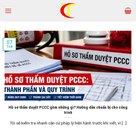
Skip
to
content
07
Th8
Hồ sơ thẩm duyệt PCCC gồm những gì? Hướng dẫn chuẩn bị cho công
trình
Tôi sẽ kiểm tra nhanh căn cứ pháp lý hiện hành trước khi viết, vì [...]