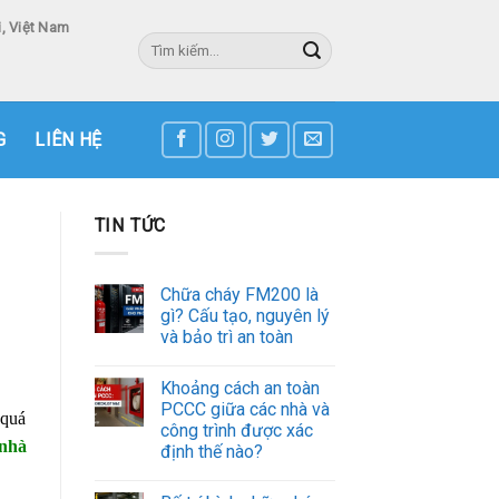
, Việt Nam
Tìm
kiếm:
3
G
LIÊN HỆ
TIN TỨC
Chữa cháy FM200 là
gì? Cấu tạo, nguyên lý
và bảo trì an toàn
Khoảng cách an toàn
PCCC giữa các nhà và
 quá
công trình được xác
 nhà
định thế nào?