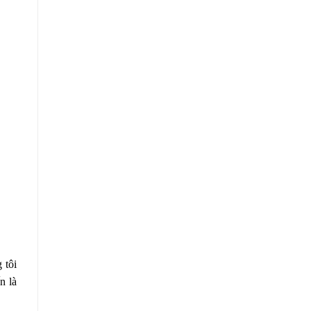
 tôi
n là