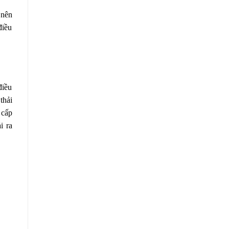
 nên
điều
điều
thải
 cấp
i ra