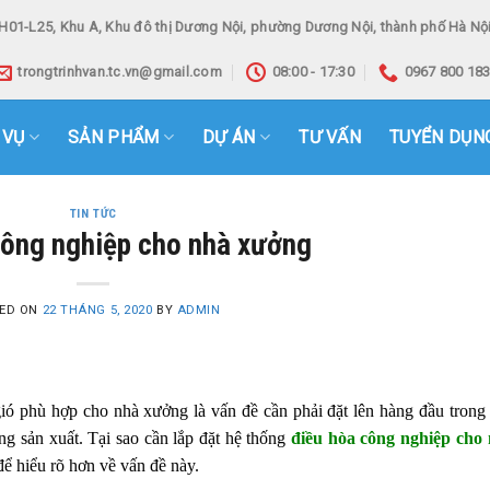
H01-L25, Khu A, Khu đô thị Dương Nội, phường Dương Nội, thành phố Hà Nội
trongtrinhvan.tc.vn@gmail.com
08:00 - 17:30
0967 800 18
 VỤ
SẢN PHẨM
DỰ ÁN
TƯ VẤN
TUYỂN DỤN
TIN TỨC
công nghiệp cho nhà xưởng
ED ON
22 THÁNG 5, 2020
BY
ADMIN
gió phù hợp cho nhà xưởng là vấn đề cần phải đặt lên hàng đầu trong
ng sản xuất. Tại sao cần lắp đặt hệ thống
điều hòa công nghiệp cho
 để hiểu rõ hơn về vấn đề này.