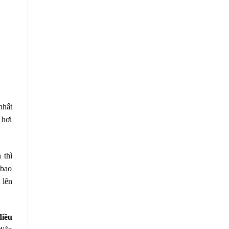
nhất
 hơi
 thì
 bao
 lên
điều