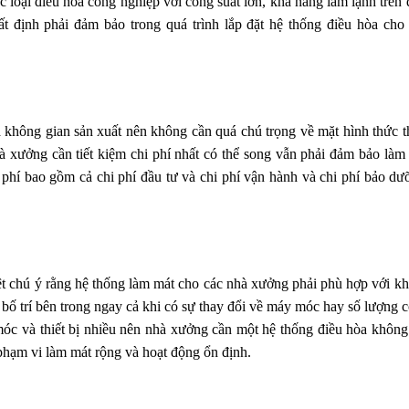
c loại điều hòa công nghiệp với công suất lớn, khả năng làm lạnh trên 
ất định phải đảm bảo trong quá trình lắp đặt hệ thống điều hòa cho
à không gian sản xuất nên không cần quá chú trọng về mặt hình thức 
xưởng cần tiết kiệm chi phí nhất có thể song vẫn phải đảm bảo làm
i phí bao gồm cả chi phí đầu tư và chi phí vận hành và chi phí bảo dư
ệt chú ý rằng hệ thống làm mát cho các nhà xưởng phải phù hợp với k
ố trí bên trong ngay cả khi có sự thay đổi về máy móc hay số lượng 
móc và thiết bị nhiều nên nhà xưởng cần một hệ thống điều hòa không
 phạm vi làm mát rộng và hoạt động ổn định.