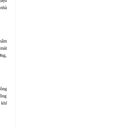
diện
 nhà
thẩm
 mát
ỡng,
hông
công
 khí