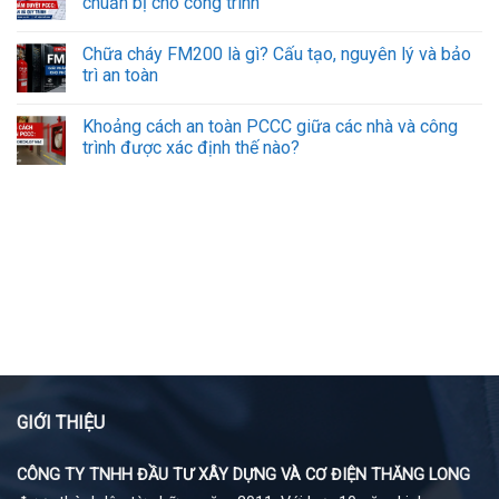
chuẩn bị cho công trình
Chữa cháy FM200 là gì? Cấu tạo, nguyên lý và bảo
trì an toàn
Khoảng cách an toàn PCCC giữa các nhà và công
trình được xác định thế nào?
GIỚI THIỆU
CÔNG TY TNHH ĐẦU TƯ XÂY DỰNG VÀ CƠ ĐIỆN THĂNG LONG