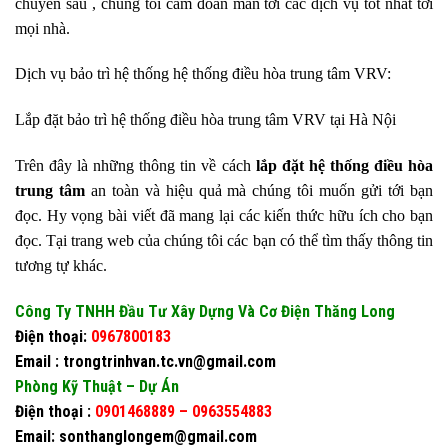
chuyên sâu , chúng tôi cam đoan man tới các dịch vụ tốt nhất tới
mọi nhà.
Dịch vụ bảo trì hệ thống hệ thống điều hòa trung tâm VRV:
Lắp đặt bảo trì hệ thống điều hòa trung tâm VRV tại Hà Nội
Trên đây là những thông tin về cách
lắp đặt hệ thống điều hòa
trung tâm
an toàn và hiệu quả mà chúng tôi muốn gửi tới bạn
đọc. Hy vọng bài viết đã mang lại các kiến thức hữu ích cho bạn
đọc. Tại trang web của chúng tôi các bạn có thể tìm thấy thông tin
tương tự khác.
Công Ty TNHH Đầu Tư Xây Dựng Và Cơ Điện Thăng Long
Điện thoại:
0967800183
Email :
trongtrinhvan.tc.vn@gmail.com
Phòng Kỹ Thuật – Dự Án
Điện thoại :
0901468889
–
0963554883
Email:
sonthanglongem@gmail.com