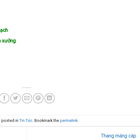
sạch
hà xưởng
s posted in
Tin Tức
. Bookmark the
permalink
.
Thang máng cáp