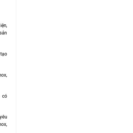
iện,
 sản
 tạo
nox,
p có
 yêu
nox,