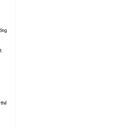
hống
t.
 thể