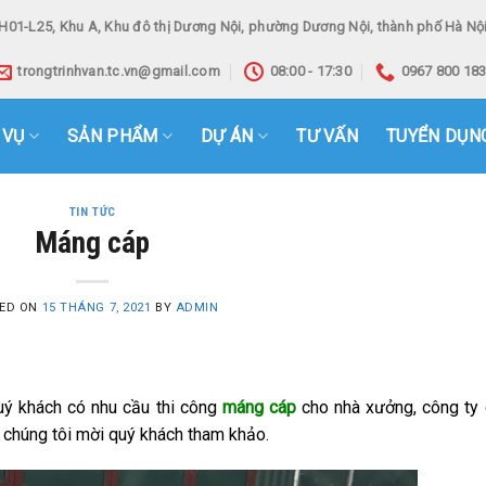
H01-L25, Khu A, Khu đô thị Dương Nội, phường Dương Nội, thành phố Hà Nội
trongtrinhvan.tc.vn@gmail.com
08:00 - 17:30
0967 800 18
 VỤ
SẢN PHẨM
DỰ ÁN
TƯ VẤN
TUYỂN DỤN
TIN TỨC
Máng cáp
ED ON
15 THÁNG 7, 2021
BY
ADMIN
uý khách có nhu cầu thi công
máng cáp
cho nhà xưởng, công ty
a chúng tôi mời quý khách tham khảo.