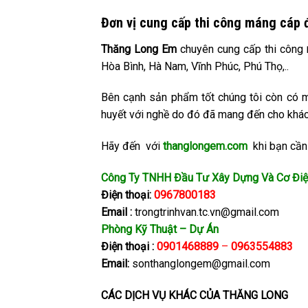
Đơn vị cung cấp thi công máng cáp 
Thăng Long Em
chuyên cung cấp thi công
Hòa Bình, Hà Nam, Vĩnh Phúc, Phú Thọ,..
Bên cạnh sản phẩm tốt chúng tôi còn có mộ
huyết với nghề do đó đã mang đến cho khác
Hãy đến với
thanglongem.com
khi bạn cần 
Công Ty TNHH Đầu Tư Xây Dựng Và Cơ Điệ
Điện thoại:
0967800183
Email :
trongtrinhvan.tc.vn@gmail.com
Phòng Kỹ Thuật – Dự Án
Điện thoại :
0901468889
–
0963554883
Email:
sonthanglongem@gmail.com
CÁC DỊCH VỤ KHÁC CỦA THĂNG LONG