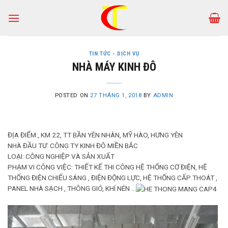
Skip
to
content
TIN TỨC - DỊCH VỤ
NHÀ MÁY KINH ĐÔ
POSTED ON
27 THÁNG 1, 2018
BY
ADMIN
ĐỊA ĐIỂM:, KM 22, TT BẦN YÊN NHÂN, MỸ HÀO, HƯNG YÊN
NHÀ ĐẦU TƯ: CÔNG TY KINH ĐÔ MIỀN BẮC
LOẠI: CÔNG NGHIỆP VÀ SẢN XUẤT
PHẠM VI CÔNG VIỆC: THIẾT KẾ THI CÔNG HỆ THỐNG CƠ ĐIỆN, HỆ
THỐNG ĐIỆN CHIẾU SÁNG , ĐIỆN ĐỘNG LỰC, HỆ THỐNG CẤP THOÁT ,
PANEL NHÀ SẠCH , THÔNG GIÓ, KHÍ NÉN …