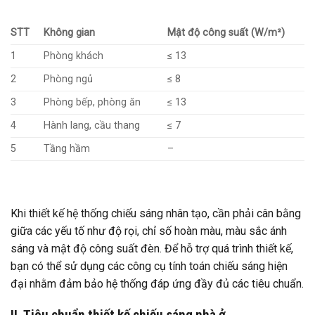
STT
Không gian
Mật độ công suất (W/m²)
1
Phòng khách
≤ 13
2
Phòng ngủ
≤ 8
3
Phòng bếp, phòng ăn
≤ 13
4
Hành lang, cầu thang
≤ 7
5
Tầng hầm
–
Khi thiết kế hệ thống chiếu sáng nhân tạo, cần phải cân bằng
giữa các yếu tố như độ rọi, chỉ số hoàn màu, màu sắc ánh
sáng và mật độ công suất đèn. Để hỗ trợ quá trình thiết kế,
bạn có thể sử dụng các công cụ tính toán chiếu sáng hiện
đại nhằm đảm bảo hệ thống đáp ứng đầy đủ các tiêu chuẩn.
II. Tiêu chuẩn thiết kế chiếu sáng nhà ở