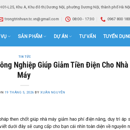
H01-L25, Khu A, Khu đô thị Dương Nội, phường Dương Nội, thành phố Hà Nội
trongtrinhvan.tc.vn@gmail.com
08:00 - 17:30
0967 800 18
 VỤ
SẢN PHẨM
DỰ ÁN
TƯ VẤN
TUYỂN DỤN
TIN TỨC
Công Nghiệp Giúp Giảm Tiền Điện Cho Nhà
Máy
 ON
19 THÁNG 5, 2026
BY
XUÂN NGUYỄN
 pháp then chốt giúp nhà máy giảm hao phí điện năng, duy trì áp 
 viết dưới đây sẽ cung cấp cho bạn cái nhìn toàn diện về nguyên 