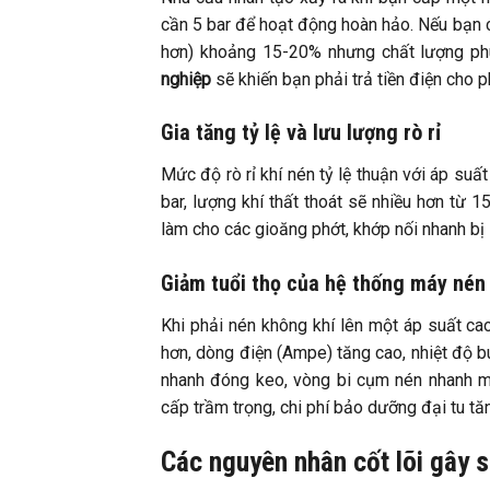
cần 5 bar để hoạt động hoàn hảo. Nếu bạn cấ
hơn) khoảng 15-20% nhưng chất lượng ph
nghiệp
sẽ khiến bạn phải trả tiền điện cho p
Gia tăng tỷ lệ và lưu lượng rò rỉ
Mức độ rò rỉ khí nén tỷ lệ thuận với áp su
bar, lượng khí thất thoát sẽ nhiều hơn từ 
làm cho các gioăng phớt, khớp nối nhanh bị 
Giảm tuổi thọ của hệ thống máy nén
Khi phải nén không khí lên một áp suất cao
hơn, dòng điện (Ampe) tăng cao, nhiệt độ b
nhanh đóng keo, vòng bi cụm nén nhanh m
cấp trầm trọng, chi phí bảo dưỡng đại tu tăn
Các nguyên nhân cốt lõi gây 