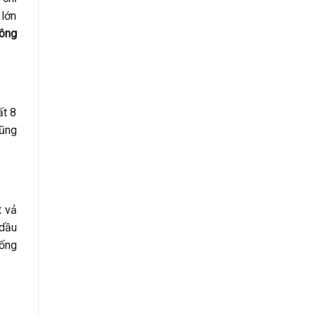
 lớn
công
ất 8
cũng
t vả
 dầu
ống