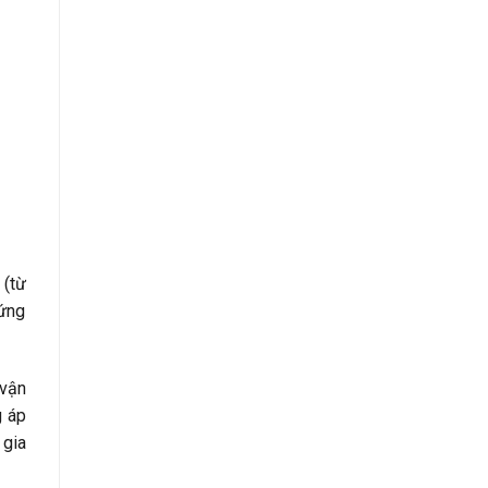
 (từ
 ứng
 vận
g áp
 gia