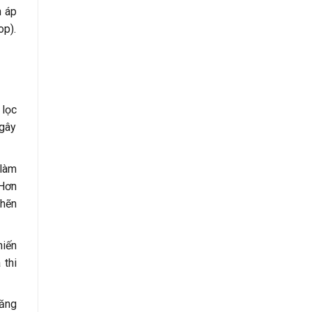
h áp
op).
 lọc
 gây
 làm
 Hơn
ghẽn
hiến
 thi
năng