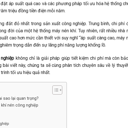
i đặt áp suất quá cao và các phương pháp tối ưu hóa hệ thống c
răm triệu đồng tiền điện mỗi năm.
g đắt đỏ nhất trong sản xuất công nghiệp. Trung bình, chi phí 
ng đời của một hệ thống máy nén khí. Tuy nhiên, rất nhiều nhà
suất cao hơn mức cần thiết với suy nghĩ “áp suất càng cao, máy
ghiêm trọng dẫn đến sự lãng phí năng lượng khổng lồ.
 nghiệp
không chỉ là giải pháp giúp tiết kiệm chi phí mà còn bả
ng bài viết này, chúng ta sẽ cùng phân tích chuyên sâu về lý thuyế
trình tối ưu hiệu quả nhất.
ại sao lại quan trọng?
 khí nén công nghiệp
nghiệp