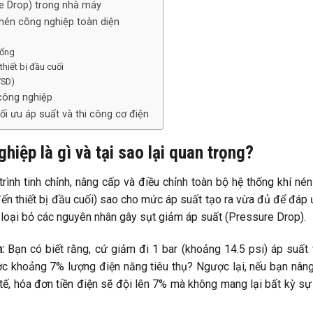
re Drop) trong nhà máy
 nén công nghiệp toàn diện
 ống
hiết bị đầu cuối
VSD)
 công nghiệp
ối ưu áp suất và thi công cơ điện
hiệp là gì và tại sao lại quan trọng?
trình tinh chỉnh, nâng cấp và điều chỉnh toàn bộ hệ thống khí nén
n thiết bị đầu cuối) sao cho mức áp suất tạo ra vừa đủ để đáp
i loại bỏ các nguyên nhân gây sụt giảm áp suất (Pressure Drop).
:
Bạn có biết rằng, cứ giảm đi 1 bar (khoảng 14.5 psi) áp suất
ợc khoảng 7% lượng điện năng tiêu thụ? Ngược lại, nếu bạn nân
 tế, hóa đơn tiền điện sẽ đội lên 7% mà không mang lại bất kỳ sự