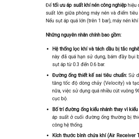
Để
tối ưu áp suất khí nén công nghiệp
hiệu 
suất lớn giữa phòng máy nén và điểm tiêu 
Nếu sụt áp quá lớn (trên 1 bar), máy nén khí
Những nguyên nhân chính bao gồm:
Hệ thống lọc khí và tách dầu bị tắc nghẽ
này đã quá hạn sử dụng, bám đầy bụi bẩ
sụt áp từ 0.3 đến 0.6 bar.
Đường ống thiết kế sai tiêu chuẩn:
Sử dụ
tăng tốc độ dòng chảy (Velocity) và tạo
nữa, việc sử dụng quá nhiều cút vuông 90
cục bộ.
Bố trí đường ống kiểu nhánh thay vì kiể
áp suất ở cuối đường ống thường bị thiế
công hệ thống.
Kích thước bình chứa khí (Air Receiver 