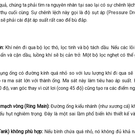
quả, chúng ta phải tìm ra nguyên nhân tại sao lại có sự chênh lệc
thụ cuối cùng. Sự chênh lệch này gọi là độ sụt áp (Pressure Dr
 sẽ phải cài đặt áp suất rất cao để bù đắp.
n:
Khí nén đi qua bộ lọc thô, lọc tinh và bộ tách dầu. Nếu các lõi
n và cặn dầu, luồng khí sẽ bị cản trở. Một bộ lọc nghẹt có thể
ng ống có đường kính quá nhỏ so với lưu lượng khí đi qua sẽ
 ra ma sát lớn với thành ống. Ma sát này làm tiêu hao áp suất.
 độ, van góc thay vì cút lơi (cong 45 độ) cũng tạo ra các điểm n
u mạch vòng (Ring Main):
Đường ống kiểu nhánh (như xương cá) k
u hụt nghiêm trọng. Đây là một sai lầm phổ biến khi thiết kế và
Tank) không phù hợp:
Nếu bình chứa quá nhỏ, nó không đủ khả 