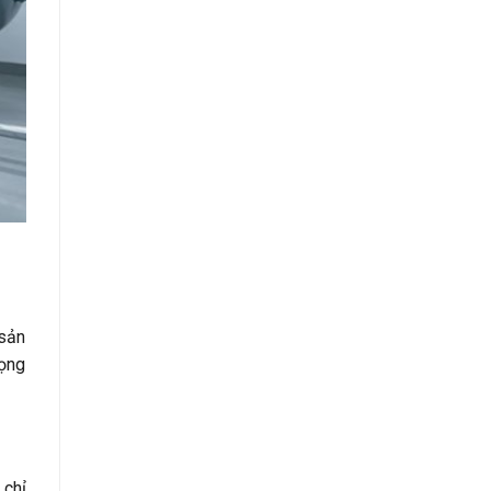
 sản
rọng
 chỉ