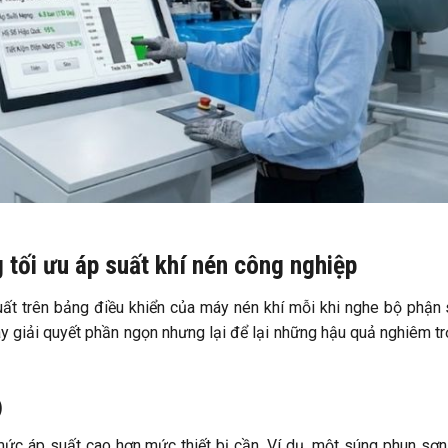
 tối ưu áp suất khí nén công nghiệp
uất trên bảng điều khiển của máy nén khí mỗi khi nghe bộ phận
này giải quyết phần ngọn nhưng lại để lại những hậu quả nghiêm t
)
ức áp suất cao hơn mức thiết bị cần. Ví dụ, một súng phun sơn