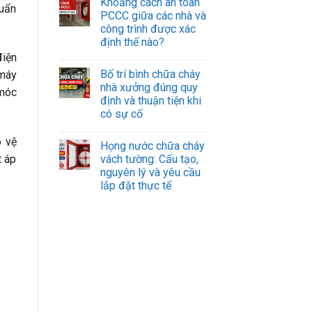
Khoảng cách an toàn
huẩn
PCCC giữa các nhà và
công trình được xác
định thế nào?
điện
Bố trí bình chữa cháy
 máy
nhà xưởng đúng quy
 móc
định và thuận tiện khi
có sự cố
o vệ
Họng nước chữa cháy
vách tường: Cấu tạo,
t áp
nguyên lý và yêu cầu
lắp đặt thực tế