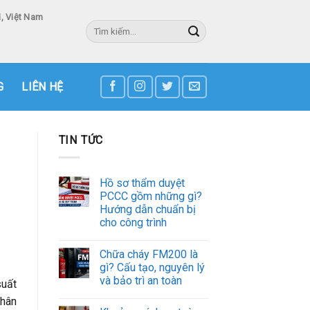
, Việt Nam
Tìm
kiếm:
3
G
LIÊN HỆ
TIN TỨC
Hồ sơ thẩm duyệt
PCCC gồm những gì?
Hướng dẫn chuẩn bị
cho công trình
Chữa cháy FM200 là
gì? Cấu tạo, nguyên lý
và bảo trì an toàn
suất
nhân