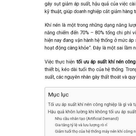
gây sụt giảm áp suất, hậu quả của việc cà
kỹ thuật, giúp doanh nghiệp cắt giảm hàng t
Khí nén là một trong những dạng năng lượn
năng chiếm đến 70% – 80% tổng chi phí vò
hiện nay đang vận hành hệ thống ở mức áp 
hoạt động càng khỏe”. Đây là một sai lầm n
Việc thực hiện
tối ưu áp suất khí nén công
thiết bị, kéo dài tuổi thọ của hệ thống. Tro
suất, các nguyên nhân gây thất thoát và quy 
Mục lục
Tối ưu áp suất khí nén công nghiệp là gì và t
Hậu quả khôn lường khi không tối ưu áp suất
Nhu cầu nhân tạo (Artificial Demand)
Gia tăng tỷ lệ và lưu lượng rò rỉ
Giảm tuổi thọ của hệ thống máy nén khí công 