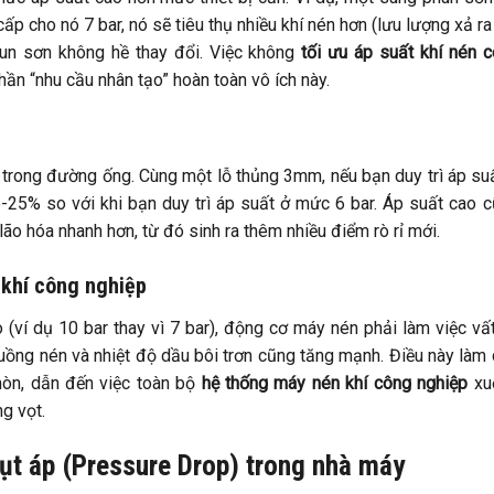
p cho nó 7 bar, nó sẽ tiêu thụ nhiều khí nén hơn (lưu lượng xả ra
un sơn không hề thay đổi. Việc không
tối ưu áp suất khí nén 
hần “nhu cầu nhân tạo” hoàn toàn vô ích này.
ất trong đường ống. Cùng một lỗ thủng 3mm, nếu bạn duy trì áp su
15-25% so với khi bạn duy trì áp suất ở mức 6 bar. Áp suất cao 
lão hóa nhanh hơn, từ đó sinh ra thêm nhiều điểm rò rỉ mới.
 khí công nghiệp
 (ví dụ 10 bar thay vì 7 bar), động cơ máy nén phải làm việc vấ
uồng nén và nhiệt độ dầu bôi trơn cũng tăng mạnh. Điều này làm
òn, dẫn đến việc toàn bộ
hệ thống máy nén khí công nghiệp
xu
g vọt.
sụt áp (Pressure Drop) trong nhà máy