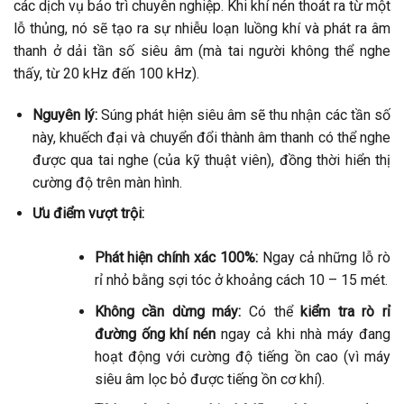
các dịch vụ bảo trì chuyên nghiệp. Khi khí nén thoát ra từ một
lỗ thủng, nó sẽ tạo ra sự nhiễu loạn luồng khí và phát ra âm
thanh ở dải tần số siêu âm (mà tai người không thể nghe
thấy, từ 20 kHz đến 100 kHz).
Nguyên lý:
Súng phát hiện siêu âm sẽ thu nhận các tần số
này, khuếch đại và chuyển đổi thành âm thanh có thể nghe
được qua tai nghe (của kỹ thuật viên), đồng thời hiển thị
cường độ trên màn hình.
Ưu điểm vượt trội:
Phát hiện chính xác 100%:
Ngay cả những lỗ rò
rỉ nhỏ bằng sợi tóc ở khoảng cách 10 – 15 mét.
Không cần dừng máy:
Có thể
kiểm tra rò rỉ
đường ống khí nén
ngay cả khi nhà máy đang
hoạt động với cường độ tiếng ồn cao (vì máy
siêu âm lọc bỏ được tiếng ồn cơ khí).