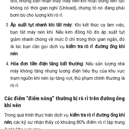
đổi, nhưng bạn nhận thấy máy nén khí hoạt động liên tục
không có thời gian nghỉ (Unload), chứng tỏ nó đang phải
bơm bù cho lượng khí rò rỉ.
Áp suất tụt nhanh khi tắt máy:
Khi kết thúc ca làm việc,
bạn tắt máy nén khí. Nếu kim đồng hồ đo áp suất tụt
giảm nhanh chóng về mức 0 chỉ trong thời gian ngắn, đó
là lúc bạn cần gọi dịch vụ
kiểm tra rò rỉ đường ống khí
nén
.
Hóa đơn tiền điện tăng bất thường:
Nếu sản lượng nhà
máy không tăng nhưng lượng điện tiêu thụ của khu vực
trạm nguồn khí nén lại tăng vọt, thủ phạm chính thường là
rò rỉ.
Các điểm “điểm nóng” thường bị rò rỉ trên đường ống
khí nén
Trong quá trình thực hiện dịch vụ
kiểm tra rò rỉ đường ống khí
nén
, các kỹ sư nhận thấy có khoảng 80% điểm rò rỉ tập trung