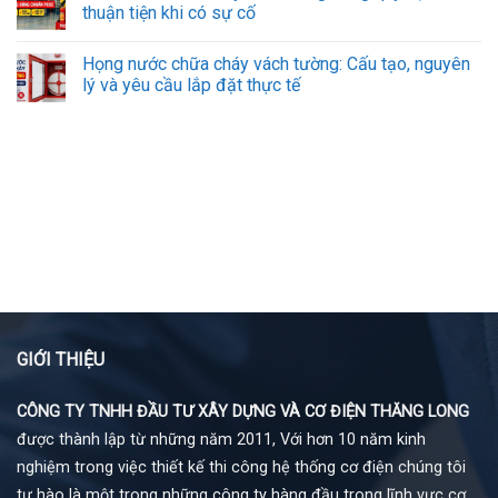
thuận tiện khi có sự cố
Họng nước chữa cháy vách tường: Cấu tạo, nguyên
lý và yêu cầu lắp đặt thực tế
GIỚI THIỆU
CÔNG TY TNHH ĐẦU TƯ XÂY DỰNG VÀ CƠ ĐIỆN THĂNG LONG
được thành lập từ những năm 2011, Với hơn 10 năm kinh
nghiệm trong việc thiết kế thi công hệ thống cơ điện chúng tôi
tự hào là một trong những công ty hàng đầu trong lĩnh vực cơ