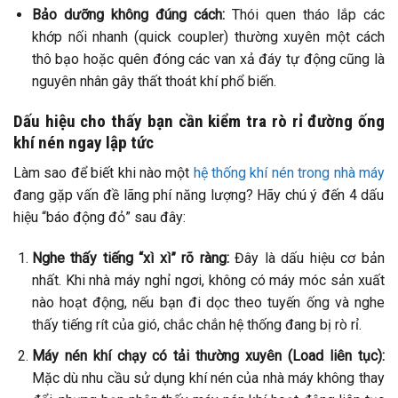
Bảo dưỡng không đúng cách:
Thói quen tháo lắp các
khớp nối nhanh (quick coupler) thường xuyên một cách
thô bạo hoặc quên đóng các van xả đáy tự động cũng là
nguyên nhân gây thất thoát khí phổ biến.
Dấu hiệu cho thấy bạn cần kiểm tra rò rỉ đường ống
khí nén ngay lập tức
Làm sao để biết khi nào một
hệ thống khí nén trong nhà máy
đang gặp vấn đề lãng phí năng lượng? Hãy chú ý đến 4 dấu
hiệu “báo động đỏ” sau đây:
Nghe thấy tiếng “xì xì” rõ ràng:
Đây là dấu hiệu cơ bản
nhất. Khi nhà máy nghỉ ngơi, không có máy móc sản xuất
nào hoạt động, nếu bạn đi dọc theo tuyến ống và nghe
thấy tiếng rít của gió, chắc chắn hệ thống đang bị rò rỉ.
Máy nén khí chạy có tải thường xuyên (Load liên tục):
Mặc dù nhu cầu sử dụng khí nén của nhà máy không thay