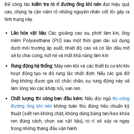
Để công tác
kiểm tra rò rỉ đường ống khí nén
đạt hiệu quả
cao, chúng ta cần nắm rõ những nguyên nhân cốt lõi gây ra
tình trạng này:
Lão hóa vật liệu:
Các gioăng cao su, phớt làm kín, ống
mềm Polyurethane (PU) sau một thời gian dài sử dụng
dưới môi trường áp suất, nhiệt độ cao và có lẫn dầu mỡ
sẽ bị chai cứng, nứt nẻ và mất khả năng làm kín.
Rung động hệ thống:
Máy nén khí và các thiết bị cơ khí khi
hoạt động tạo ra độ rung lắc nhất định. Nếu các giá đỡ
ống không được gia cố chắc chắn, sự rung động này sẽ
làm lỏng lẻo các khớp nối, van ren.
Chất lượng thi công ban đầu kém:
Nếu đội ngũ
thi công
đường ống khí nén
không tuân thủ đúng tiêu chuẩn kỹ
thuật (siết ren không chặt, không dùng băng tan/keo khóa
ren đúng cách, chọn sai vật liệu), rò rỉ sẽ xảy ra ngay
trong những tháng đầu vận hành.