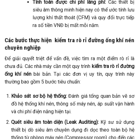
Tính toán được chi phí lãng phí:
Các thiết bị
siêu âm thông minh hiện nay có thể ước tính lưu
lượng khí thất thoát (CFM) và quy đổi trực tiếp
ra số tiền VNĐ bị mất mỗi năm.
Các bước thực hiện kiểm tra rò rỉ đường ống khí nén
chuyên nghiệp
Để giải quyết triệt để vấn đề, việc tìm ra một điểm rò rỉ là
chưa đủ. Các nhà máy cần một quy trình
kiểm tra rò rỉ đường
ống khí nén
bài bản. Tại các đơn vị uy tín, quy trình này
thường bao gồm 5 bước tiêu chuẩn:
Khảo sát sơ bộ hệ thống:
Đánh giá tổng quan bản vẽ sơ
đồ hệ thống khí nén, thông số máy nén, áp suất vận hành
và chi phí điện năng hiện tại.
Quét siêu âm toàn diện (Leak Auditing):
Kỹ sư sử dụng
thiết bị dò siêu âm chuyên dụng đi dọc theo toàn bộ hệ
thống từ phòng máy nén (Compressor room) cho đến các