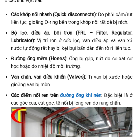
ở các khu vực sau:
Các khớp nối nhanh (Quick disconnects):
Do phải cắm/rút
liên tục, gioăng O-ring bên trong khớp nối rất dễ bị rách.
Bộ lọc, điều áp, bôi trơn (FRL – Filter, Regulator,
Lubricator):
Vị trí ron ở cốc lọc, van điều áp và van xả
nước tự động rất hay bị kẹt bụi bẩn dẫn đến rò rỉ liên tục.
Đường ống mềm (Hoses):
Ống bị gập, nứt do cọ xát cơ
học hoặc do nhiệt độ môi trường.
Van chặn, van điều khiển (Valves):
Ti van bị xước hoặc
gioăng van bị mòn.
Các điểm nối ren trên
đường ống khí nén
:
Đặc biệt là ở
các góc cua, cút góc, tê nối bị lỏng ren do rung chấn.