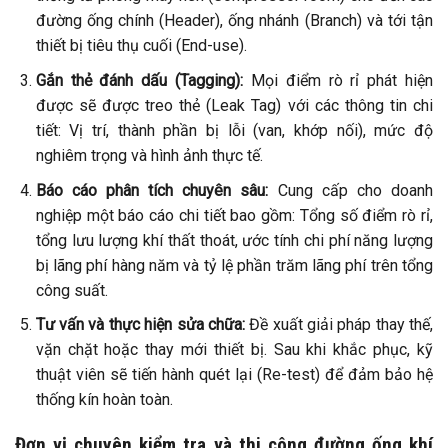
đường ống chính (Header), ống nhánh (Branch) và tới tận
thiết bị tiêu thụ cuối (End-use).
Gắn thẻ đánh dấu (Tagging):
Mọi điểm rò rỉ phát hiện
được sẽ được treo thẻ (Leak Tag) với các thông tin chi
tiết: Vị trí, thành phần bị lỗi (van, khớp nối), mức độ
nghiêm trọng và hình ảnh thực tế.
Báo cáo phân tích chuyên sâu:
Cung cấp cho doanh
nghiệp một báo cáo chi tiết bao gồm: Tổng số điểm rò rỉ,
tổng lưu lượng khí thất thoát, ước tính chi phí năng lượng
bị lãng phí hàng năm và tỷ lệ phần trăm lãng phí trên tổng
công suất.
Tư vấn và thực hiện sửa chữa:
Đề xuất giải pháp thay thế,
vặn chặt hoặc thay mới thiết bị. Sau khi khắc phục, kỹ
thuật viên sẽ tiến hành quét lại (Re-test) để đảm bảo hệ
thống kín hoàn toàn.
Đơn vị chuyên kiểm tra và thi công đường ống khí