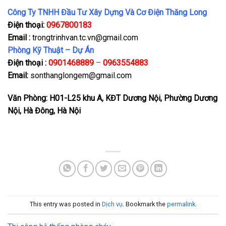
Công Ty TNHH Đầu Tư Xây Dựng Và Cơ Điện Thăng Long
Điện thoại:
0967800183
Email :
trongtrinhvan.tc.vn@gmail.com
Phòng Kỹ Thuật – Dự Án
Điện thoại :
0901468889
–
0963554883
Email:
sonthanglongem@gmail.com
Văn Phòng: H01-L25 khu A, KĐT Dương Nội, Phường Dương
Nội, Hà Đông, Hà Nội
This entry was posted in
Dịch vụ
. Bookmark the
permalink
.