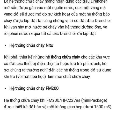
Là hệ thống chữa cháy màng ngăn dùng các đầu Drencher
mở sẵn được gắn vào một nguồn nước, qua một vang mà
vang đó sẽ được mở do sự kích hoạt của một hệ thống báo
cháy được lắp đặt tại cùng những vị trí có đặt đầu Drencher.
Khi van này mở, nước sẽ chảy vào hệ thống đường ống, và
rồi phun nước ra qua tất cả các Drencher đã lắp đặt.
Hệ thống chữa cháy Nitơ
Khi phải thiết kế những
hệ thống chữa cháy
cho các khu vực
có đặt các thiết bị điện, điện tử hoặc lưu trữ phim, ảnh, hồ
sơ, chúng ta thường nghĩ đến các hệ thống trong đó sử dụng
khí trơ (về mặt hoá học) làm môi chất chữa cháy.
Hệ thống chữa cháy FM200
Hệ thống chữa cháy khí FM200/HFC227ea (miniPackage)
được thiết kế để bảo vệ một không gian hẹp (dưới 1500 m3).