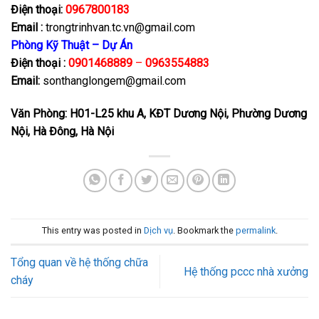
Điện thoại:
0967800183
Email :
trongtrinhvan.tc.vn@gmail.com
Phòng Kỹ Thuật – Dự Án
Điện thoại :
0901468889
–
0963554883
Email:
sonthanglongem@gmail.com
Văn Phòng: H01-L25 khu A, KĐT Dương Nội, Phường Dương
Nội, Hà Đông, Hà Nội
This entry was posted in
Dịch vụ
. Bookmark the
permalink
.
Tổng quan về hệ thống chữa
Hệ thống pccc nhà xưởng
cháy