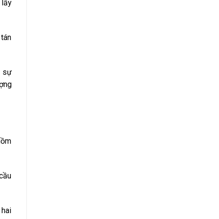
 lấy
 tán
ó sự
ượng
 gồm
 cầu
 hai