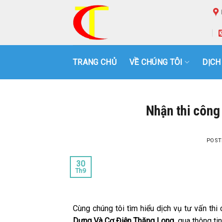
Skip
to
content
TRANG CHỦ
VỀ CHÚNG TÔI
DỊCH
Nhận thi công
POST
30
Th9
Cùng chúng tôi tìm hiểu dịch vụ tư vấn thi
Dựng Và Cơ Điện Thăng Long
qua thông tin