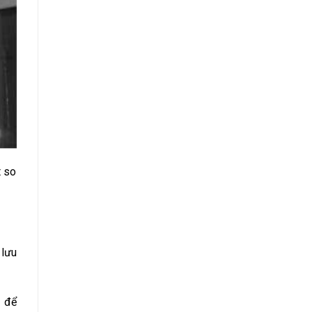
t so
 lưu
n để