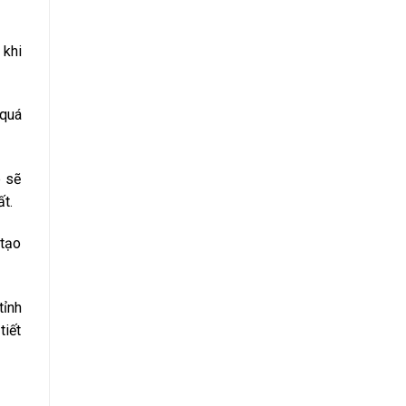
 khi
 quá
p sẽ
t.
 tạo
tỉnh
tiết