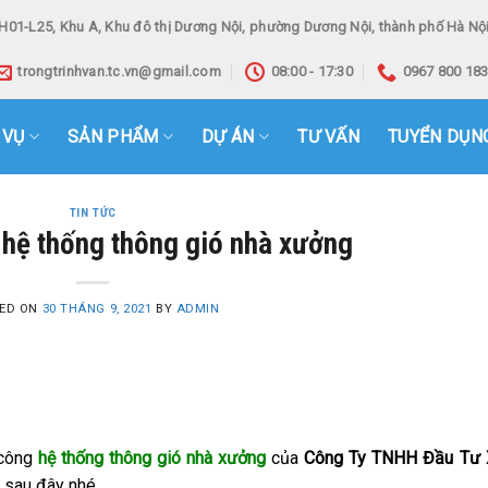
H01-L25, Khu A, Khu đô thị Dương Nội, phường Dương Nội, thành phố Hà Nội
trongtrinhvan.tc.vn@gmail.com
08:00 - 17:30
0967 800 18
 VỤ
SẢN PHẨM
DỰ ÁN
TƯ VẤN
TUYỂN DỤN
TIN TỨC
 hệ thống thông gió nhà xưởng
ED ON
30 THÁNG 9, 2021
BY
ADMIN
 công
hệ thống thông gió nhà xưởng
của
Công Ty TNHH Đầu Tư 
 sau đây nhé.