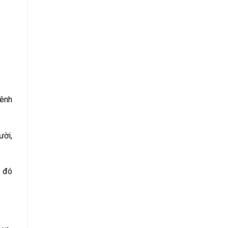
hênh
ười,
o đó