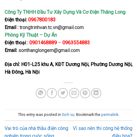
Công Ty TNHH Đầu Tư Xây Dựng Và Cơ Điện Thăng Long
Điện thoại:
0967800183
Email :
trongtrinhvan.tc.vn@gmail.com
Phòng Kỹ Thuật – Dự Án
Điện thoại :
0901468889
–
0963554883
Email:
sonthanglongem@gmail.com
Địa chỉ: H01-L25 khu A, KĐT Dương Nội, Phường Dương Nội,
Hà Đông, Hà Nội
This entry was posted in
Dịch vụ
. Bookmark the
permalink
.
Vai trò của nhà thầu điện công
Vì sao nên thi công hệ thống
nghiệp trong cuộc sống
điều hòa?