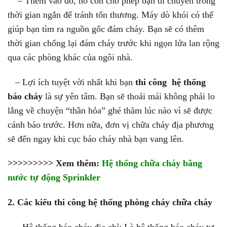
– Thêm vào đó, nó còn cho phép bạn di chuyển trong
thời gian ngắn để tránh tổn thương. Máy dò khói có thể
giúp bạn tìm ra nguồn gốc đám cháy. Bạn sẽ có thêm
thời gian chống lại đám cháy trước khi ngọn lửa lan rộng
qua các phòng khác của ngôi nhà.
– Lợi ích tuyệt vời nhất khi bạn
thi công hệ thống
báo cháy
là sự yên tâm. Bạn sẽ thoải mái không phải lo
lắng về chuyện “thần hỏa” ghé thăm lúc nào vì sẽ được
cảnh báo trước. Hơn nữa, đơn vị chữa cháy địa phương
sẽ đến ngay khi cục báo cháy nhà bạn vang lên.
>>>>>>>>> Xem thêm:
Hệ thống chữa cháy bằng
nước tự động Sprinkler
2. Các kiểu thi công hệ thống phòng cháy chữa cháy
– Hệ thống báo cháy địa chỉ: Là hệ thống báo cháy tự